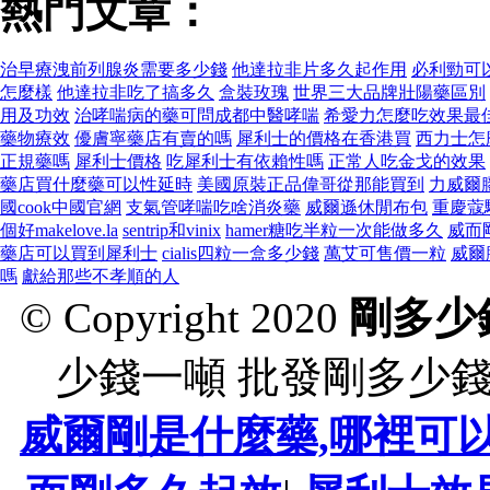
熱門文章：
治早療洩前列腺炎需要多少錢
他達拉非片多久起作用
必利勁可
怎麼樣
他達拉非吃了搞多久
盒裝玫瑰
世界三大品牌壯陽藥區別
用及功效
治哮喘病的藥可問成都中醫哮喘
希愛力怎麼吃效果最
藥物療效
優膚寧藥店有賣的嗎
犀利士的價格在香港買
西力士怎
正規藥嗎
犀利士價格
吃犀利士有依賴性嗎
正常人吃金戈的效果
藥店買什麼藥可以性延時
美國原裝正品偉哥從那能買到
力威爾
國cook中國官網
支氣管哮喘吃啥消炎藥
威爾遜休閒布包
重慶蔻
個好makelove.la
sentrip和vinix
hamer糖吃半粒一次能做多久
威而
藥店可以買到犀利士
cialis四粒一盒多少錢
萬艾可售價一粒
威爾
嗎
獻給那些不孝順的人
© Copyright 2020
剛多少
少錢一噸 批發剛多少
威爾剛是什麼藥,哪裡可