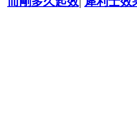
而剛多久起效
|
犀利士效