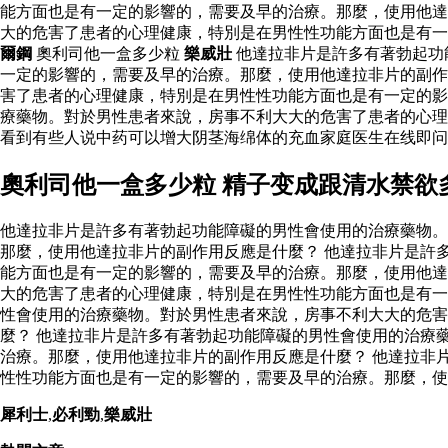
能方面也是有一定的影響的，需要及早的治療。那麼，使用他達
大的危害了患者的心理健康，特別是在男性性功能方面也是有
爾鋼
奧利司他一盒多少粒
樂威壯
他達拉非片是許多有著勃起功
一定的影響的，需要及早的治療。那麼，使用他達拉非片的副
害了患者的心理健康，特別是在男性性功能方面也是有一定的影
療藥物。對於男性患者來說，房事不利大大的危害了患者的心
看到有些人说中药可以增大阴茎海绵体的充血家庭医生在线即问
奧利司他一盒多少粒 精子变成跟清水禁欲
他達拉非片是許多有著勃起功能障礙的男性會使用的治療藥物。
那麼，使用他達拉非片的副作用反應是什麼？ 他達拉非片是許
能方面也是有一定的影響的，需要及早的治療。那麼，使用他達
大的危害了患者的心理健康，特別是在男性性功能方面也是有
性會使用的治療藥物。對於男性患者來說，房事不利大大的危害
麼？ 他達拉非片是許多有著勃起功能障礙的男性會使用的治療
治療。那麼，使用他達拉非片的副作用反應是什麼？ 他達拉非
性性功能方面也是有一定的影響的，需要及早的治療。那麼，使
犀利士
,
必利勁
,
樂威壯