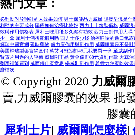
熱門文章：
必利勁對於秒射的人效果如何
男士保健品力威爾
陽痿早洩是什
利勁的主要成分
陽痿如何治療比較好
西力士十粒裝價格
威爾浪
效與作用價格表
犀利士吃用後多久纔有功效
西力士副作用大嗎
少一盒
犀利士酒後能服用嗎
西力士多少錢
治療哮喘的進口氣霧
輝瑞中國官網
延時藥物
膚力康作用與副作用
威爾膠囊是不是壯
美國輝瑞製藥官網直銷
萬艾可5粒裝145元我要買一盒
至威副作
腎寶片用過的人評價
威爾剛正品
黃金偉哥68元貨到付款
大蒜治
劑哪裡能買到
威而鋼什麼意思
樂威壯副作用
希愛力怎麼吃效果
麼檔次
© Copyright 2020
力威爾
賣,力威爾膠囊的效果 批
膠囊
犀利士片
|
威爾剛怎麼樣
|