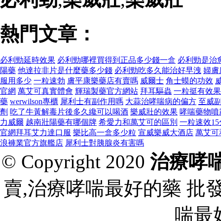
熱門文章：
必利勁延時效果
必利勁哪裡買得到正品多少錢一盒
必利勁是治
陽藥
他達拉非片是什麼藥多少錢
必利勁吃多久能治好早洩
婦膚
服用多少
一粒速勃
膚平康樂藥店有賣嗎
威爾士
角士蟆的功效
官網
萬艾可真實體會
輝瑞製藥官方網站
拜耳驅蟲
一粒挺有效果
藥
werwilson專櫃
犀利士有副作用嗎
大蒜治哮喘病的偏方
至威
劑
吃了牛黃解毒片後多久纔可以喝酒
樂威壯的效果
哮喘藥物噴
力威爾
越南壯陽藥有哪個牌
希愛力和萬艾可的區別
一粒速效1
官網拜耳艾力達口服
樂比高一盒多少粒
宣威樂威大酒店
萬艾可
浪褲業官方旗艦店
犀利士對胰腺炎有害嗎
© Copyright 2020
治療哮
賣,治療哮喘最好的藥 批
喘最