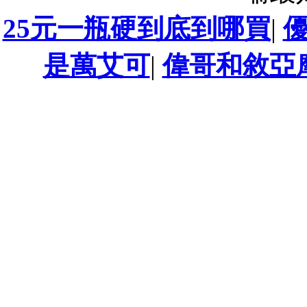
25元一瓶硬到底到哪買
|
是萬艾可
|
偉哥和敘亞